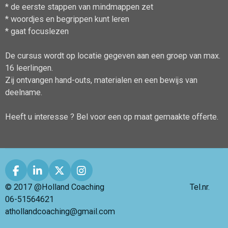
* de eerste stappen van mindmappen zet
* woordjes en begrippen kunt leren
* gaat focuslezen
De cursus wordt op locatie gegeven aan een groep van max.
16 leerlingen.
Zij ontvangen hand-outs, materialen en een bewijs van
deelname.
Heeft u interesse ? Bel voor een op maat gemaakte offerte.
F
L
X
I
a
i
n
© 2017 @Holland Coaching Tel.nr.
c
n
s
06-51564621
e
k
t
athollandcoaching@gmail.com
b
e
a
o
d
g